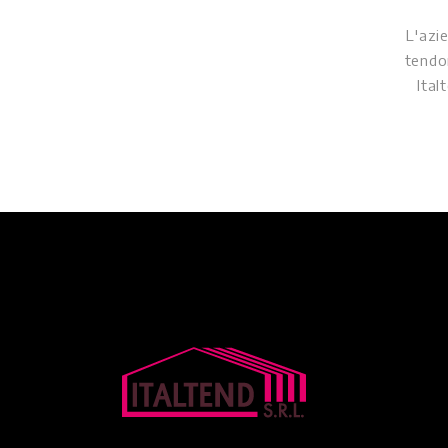
L'azi
quali
capan
Situata
anni