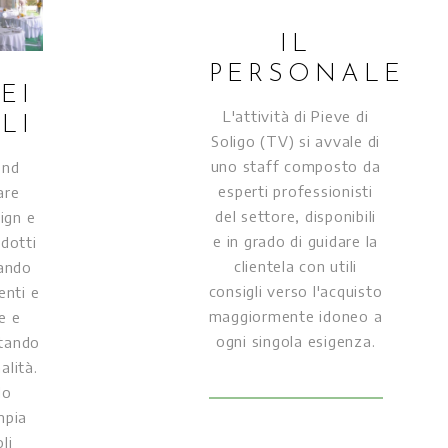
IL
PERSONALE
EI
L'attività di Pieve di
LI
Soligo (TV) si avvale di
uno staff composto da
end
esperti professionisti
are
del settore, disponibili
ign e
e in grado di guidare la
odotti
clientela con utili
zando
consigli verso l'acquisto
enti e
maggiormente idoneo a
e e
ogni singola esigenza.
ttando
alità.
do
mpia
li