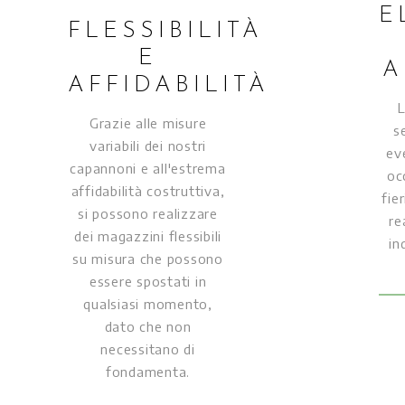
E
FLESSIBILITÀ
E
A
AFFIDABILITÀ
L
Grazie alle misure
s
variabili dei nostri
ev
capannoni e all'estrema
oc
affidabilità costruttiva,
fier
si possono realizzare
re
dei magazzini flessibili
in
su misura che possono
essere spostati in
qualsiasi momento,
dato che non
necessitano di
fondamenta.