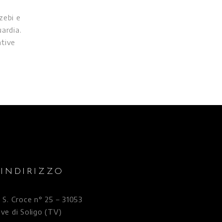
issima
zzino,
sioni.
opera da
rvizi
INDIRIZZO
a S. Croce n° 25 – 31053
eve di Soligo (TV)