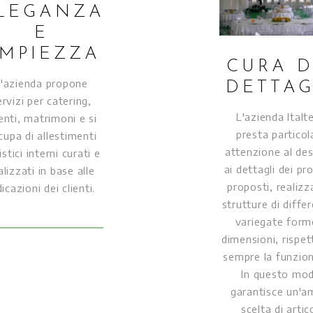
LEGANZA
E
MPIEZZA
CURA D
'azienda propone
DETTAG
ervizi per catering,
L'azienda Italt
enti, matrimoni e si
presta particol
cupa di allestimenti
attenzione al des
istici interni curati e
ai dettagli dei pr
alizzati in base alle
proposti, realiz
dicazioni dei clienti.
strutture di differ
variegate form
dimensioni, rispe
sempre la funzion
In questo mo
garantisce un'a
scelta di artico