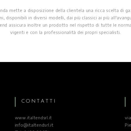
enda propone spazi coperti di altissimo livello tecnico, di prim
tà e sempre all'avanguardia, che comprendono tende da maga
noni in costruzione leggera, e tendostrutture di grandi dimen
 a Pieve di Soligo, in provincia di Treviso, l'azienda Italtend 
 con successo nel settore degli immobili mobili, proponendo se
validi e consulenza professionale.
CONTATTI
vi
www.italtendsrl.it
info@italtendsrl.it
Pi