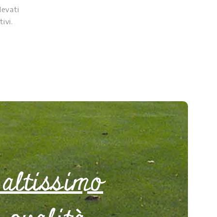
elevati
ivi.
 altissimo